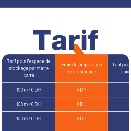
Tarif
Tarif pour l'espace de
Frais de préparation
Tarif pou
stockage par mètre
de commande
suiv
carré
100 m / 0 DH
0 DH
100 m / 0 DH
0 DH
100 m / 0 DH
0 DH